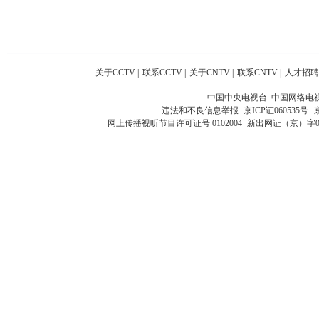
关于CCTV
|
联系CCTV
|
关于CNTV
|
联系CNTV
|
人才招聘
中国中央电视台 中国网络电
违法和不良信息举报
京ICP证060535号
网上传播视听节目许可证号 0102004
新出网证（京）字0