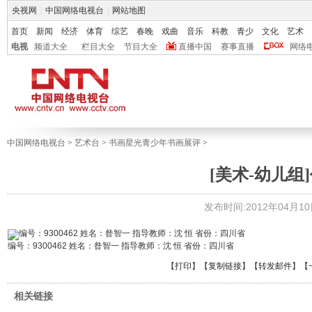
央视网
|
中国网络电视台
|
网站地图
首页
新闻
经济
体育
综艺
春晚
戏曲
音乐
科教
青少
文化
艺术
电视
频道大全
栏目大全
节目大全
直播中国
赛事直播
网络
中国网络电视台
>
艺术台
>
书画星光青少年书画展评
>
[美术-幼儿组]
发布时间:2012年04月10日 
编号：9300462 姓名：昝智一 指导教师：沈 恒 省份：四川省
【
打印
】【
复制链接
】【
转发邮件
】
【
相关链接