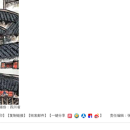
恒 省份：四川省
印
】【
复制链接
】【
转发邮件
】
【一键分享
】
责任编辑：