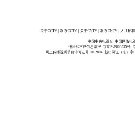
关于CCTV
|
联系CCTV
|
关于CNTV
|
联系CNTV
|
人才招聘
中国中央电视台 中国网络电
违法和不良信息举报
京ICP证060535号
网上传播视听节目许可证号 0102004
新出网证（京）字0