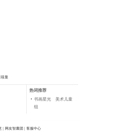
张筱曼
热词推荐
书画星光 美术儿童
组
意
|
网友智囊团
|
客服中心