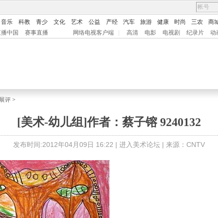
音乐
科教
青少
文化
艺术
公益
产经
汽车
旅游
健康
时尚
三农
商
直播中国
赛事直播
网络电视客户端
|
高清
电影
电视剧
纪录片
动
展评
>
[美术-幼儿组]作者：蔡子镕 9240132
发布时间:2012年04月09日 16:22 |
进入美术论坛
| 来源：CNTV