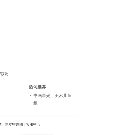
张筱曼
热词推荐
书画星光 美术儿童
组
意
|
网友智囊团
|
客服中心