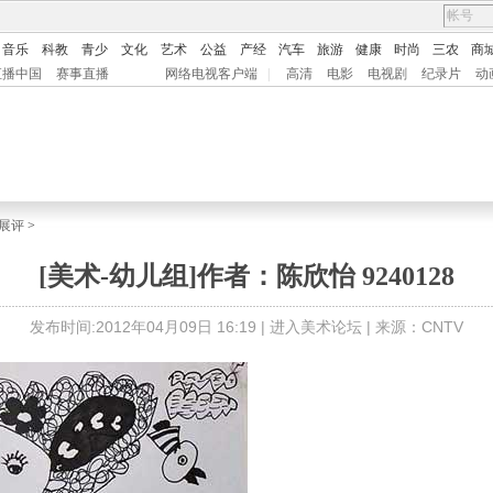
音乐
科教
青少
文化
艺术
公益
产经
汽车
旅游
健康
时尚
三农
商
直播中国
赛事直播
网络电视客户端
|
高清
电影
电视剧
纪录片
动
展评
>
[美术-幼儿组]作者：陈欣怡 9240128
发布时间:2012年04月09日 16:19 |
进入美术论坛
| 来源：CNTV