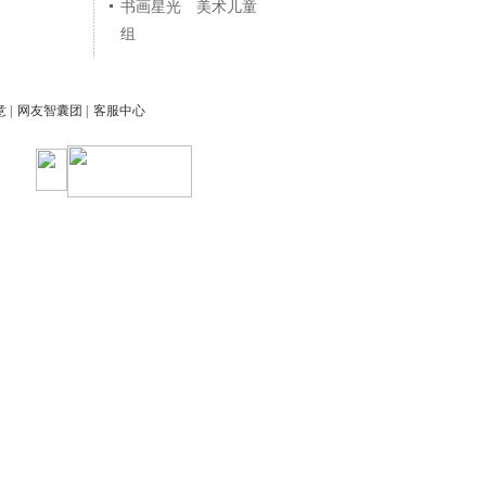
书画星光 美术儿童
组
意
|
网友智囊团
|
客服中心