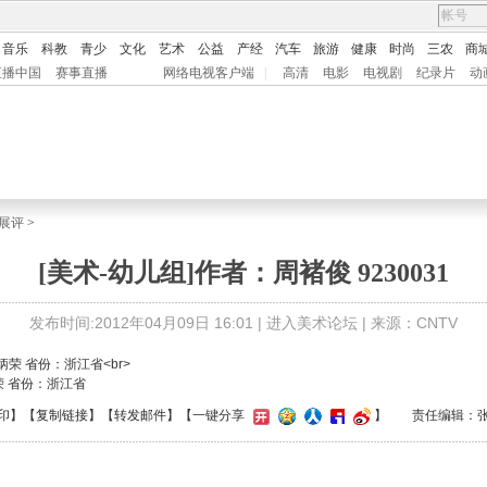
音乐
科教
青少
文化
艺术
公益
产经
汽车
旅游
健康
时尚
三农
商
直播中国
赛事直播
网络电视客户端
|
高清
电影
电视剧
纪录片
动
展评
>
[美术-幼儿组]作者：周褚俊 9230031
发布时间:2012年04月09日 16:01 |
进入美术论坛
| 来源：CNTV
荣 省份：浙江省
印
】【
复制链接
】【
转发邮件
】
【一键分享
】
责任编辑：