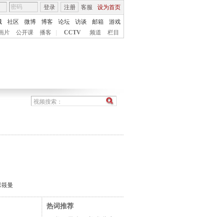
登录
注册
客服
设为首页
城
社区
微博
博客
论坛
访谈
邮箱
游戏
画片
公开课
播客
|
CCTV
频道
栏目
张筱曼
热词推荐