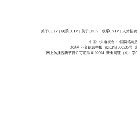
关于CCTV
|
联系CCTV
|
关于CNTV
|
联系CNTV
|
人才招聘
中国中央电视台 中国网络电
违法和不良信息举报
京ICP证060535号
网上传播视听节目许可证号 0102004
新出网证（京）字0