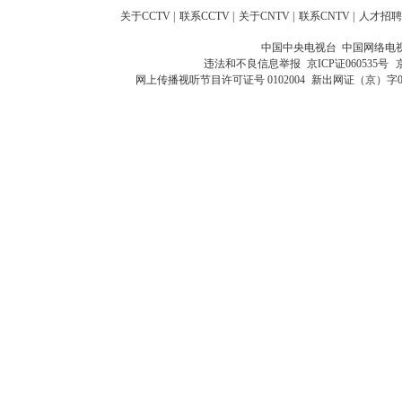
关于CCTV
|
联系CCTV
|
关于CNTV
|
联系CNTV
|
人才招聘
中国中央电视台 中国网络电
违法和不良信息举报
京ICP证060535号
网上传播视听节目许可证号 0102004
新出网证（京）字0