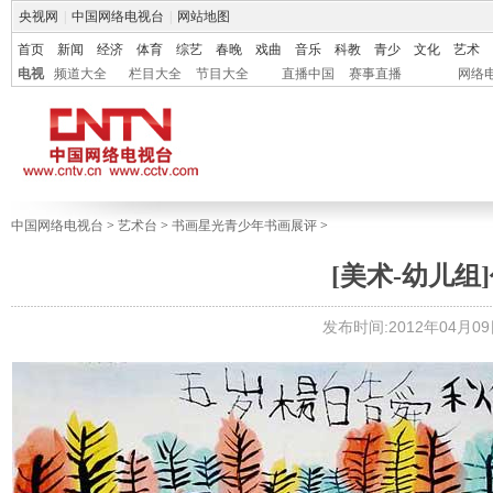
央视网
|
中国网络电视台
|
网站地图
首页
新闻
经济
体育
综艺
春晚
戏曲
音乐
科教
青少
文化
艺术
电视
频道大全
栏目大全
节目大全
直播中国
赛事直播
网络
中国网络电视台
>
艺术台
>
书画星光青少年书画展评
>
[美术-幼儿组]
发布时间:2012年04月09日 