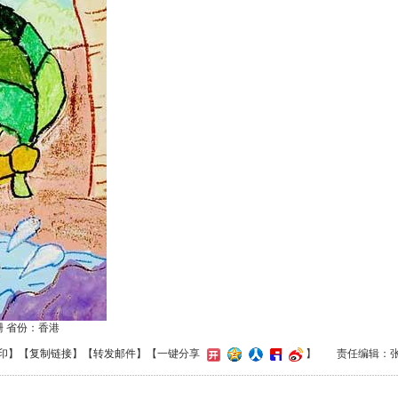
珊 省份：香港
印
】【
复制链接
】【
转发邮件
】
【一键分享
】
责任编辑：