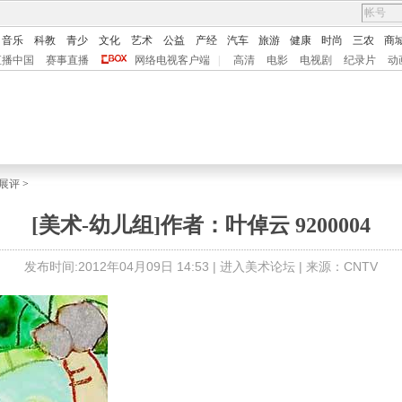
音乐
科教
青少
文化
艺术
公益
产经
汽车
旅游
健康
时尚
三农
商
直播中国
赛事直播
网络电视客户端
|
高清
电影
电视剧
纪录片
动
展评
>
[美术-幼儿组]作者：叶倬云 9200004
发布时间:2012年04月09日 14:53 |
进入美术论坛
| 来源：CNTV