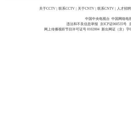
关于CCTV
|
联系CCTV
|
关于CNTV
|
联系CNTV
|
人才招聘
中国中央电视台 中国网络电
违法和不良信息举报
京ICP证060535号
网上传播视听节目许可证号 0102004
新出网证（京）字0