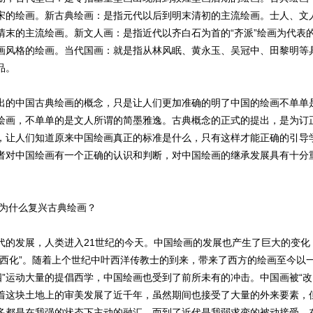
宋的绘画。新古典绘画：是指元代以后到明末清初的主流绘画。士人、文
清末的主流绘画。新文人画：是指近代以齐白石为首的“齐派”绘画为代表
画风格的绘画。当代国画：就是指从林风眠、黄永玉、吴冠中、田黎明等
品。
中国古典绘画的概念，只是让人们更加准确的明了中国的绘画不单单
绘画，不单单的是文人所谓的简墨雅逸。古典概念的正式的提出，是为订
，让人们知道原来中国绘画真正的标准是什么，只有这样才能正确的引导
者对中国绘画有一个正确的认识和判断，对中国绘画的继承发展具有十分
为什么复兴古典绘画？
发展，人类进入21世纪的今天。中国绘画的发展也产生了巨大的变化
“西化”。随着上个世纪中叶西洋传教士的到来，带来了西方的绘画至今以
.四”运动大量的提倡西学，中国绘画也受到了前所未有的冲击。中国画被“改
着这块土地上的审美发展了近千年，虽然期间也接受了大量的外来要素，
多都是在我强的状态下主动的融汇。而到了近代是我弱求变的被动接受，