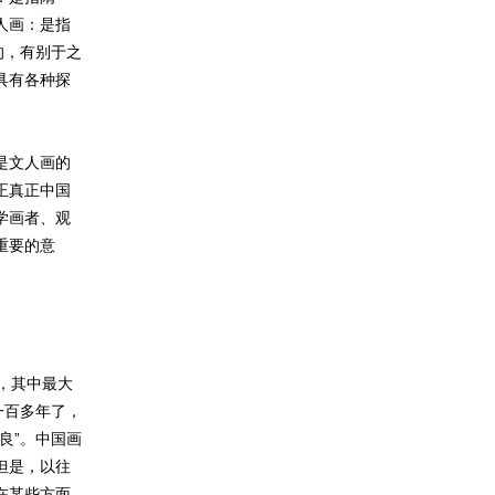
人画：是指
的，有别于之
具有各种探
是文人画的
正真正中国
学画者、观
重要的意
，其中最大
一百多年了，
良”。中国画
但是，以往
在某些方面