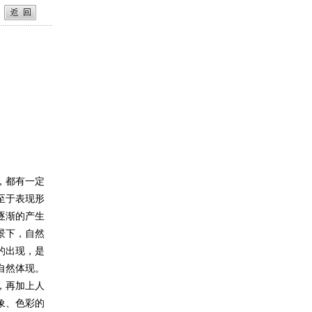
，都有一定
至于表现形
逐渐的产生
景下，自然
的出现，是
自然体现。
，再加上人
象、色彩的