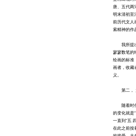
唐、五代两
明末清初至
前历代文人
索精神的作
我所提出的
寥寥数笔的
绘画的标准
画者，收藏
义。
第二， 
随着时代的
的变化就是
一直到“五
在此之前按
的接受，大