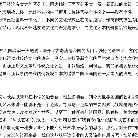
术已经没有太大的区分了。因为精神层面区分不大。看一看现代的建筑，
的玻璃板儿楼，无处不在的牛仔裤儿，你还需要个性么？——没有个性。
载体已经世界一体化了。不同的文化形式正在向后退缩，作防御式求生存
个结论：现代科技越发达文化的差异越缩小。而文化艺术的价值恰恰是差
年八国联军一声炮响，砸开了古老满清帝国的大门，强行的送来了西方的
”新文化运动对传统文化的改造（事实上在接受新文化的同时对自身传统文化
）再加上后来文革对传统文化的进一步的砸烂。到现在，我们承接的是什
楚自己所从事的专业的情况呢？本文谨就中国绘画阐述一点本人的浅见，
长期以来都在不停的融合着，相互影响着。到今天世界各国的艺术都
化艺术来讲不能说不是一个危险。导致这一危险的主要因素无疑就是现代
高速发达，改变着这个世界。以至于一种新兴的跨国界、跨种族、跨宗教
艺术，“科技艺术”的形成。（关于“科技艺术”我有专门的论述“科技艺术的
以发展到这一地步，我们不能不对绘画本身做新的思考。那么，对于在中
的，古老的绘画来讲，我们这些从事该专业的人又该作何思考呢？如前所