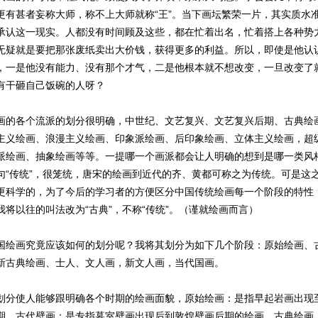
更有甚者妄称大师，称不上大师就称“王”。当下画坛繁荣一片，其实质水
承认这一现实。人都没有时间顾及这些，都在忙着出名，忙着搭上各种势
无疑就是要把那张废纸卖出大价钱，获得更多的利益。所以，即使是他认
，一是他没有能力、没有那个才气，二是他根本就不想改变，一旦改变了
有干砸自己饭碗的人呀？
各个流派的划分很明确，中世纪、文艺复兴、文艺复兴后期、古典绘
主义绘画、浪漫主义绘画、印象派绘画、后印象绘画、立体主义绘画，超
派绘画、抽象绘画等等。一提哪一个画派都会让人明确的想到是哪一类风
句“传统”，很笼统，唐宋的绘画到近代的齐、黄都可称之为传统。可是这
更科学的，为了今后的学习者的方便区分中国传统绘画每一个阶段的特性
我将以往的叫法改为“古典”，不称“传统”。（谨就绘画而言）
画究竟应该如何的划分呢？我将其划分为如下几个阶段：原始绘画、
新古典绘画、士人、文人画，新文人画，当代国画。
使人能够跟明确各个时期的绘画面貌，原始绘画：是指早起岩画出现
期，古代壁画：是专指墓室壁画出现后到敦煌壁画后期的绘画。古典绘画