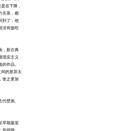
准是在下降，
力关系，都
识到了，他
就没有饭吃
画，新古典
级现实主义
格的作品。
之间的差异太
，使之更加
古代壁画、
至早期墓室
：是指隋