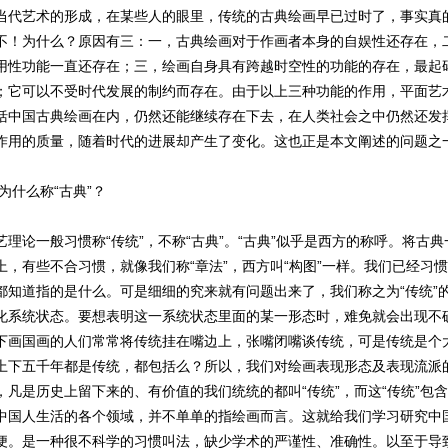
当代艺术的形成，在某些人的眼里，传统的古典绘画早已过时了，事实真
不！为什么？原因有三：一，古典绘画对于作画者本身的自娱性还存在，
用性功能一直还存在；三，绘画自身具有跨越时空性的功能的存在，最起
；它可以不受时代发展的制约而存在。由于以上三种功能的作用，平面艺
括中国古典绘画在内，仍然还能继续存在下去，在人类社会之中仍然还发
作用的质量，随着时代的进展却产生了变化。这也正是本文阐述的问题之
什么称“古典”？
论一般习惯称“传统”，不称“古典”。“古典”似乎是西方的称呼。将古典
上，有些不合习惯，就像我们称“章法”，西方叫“构图”一样。我们已经习
都知道指的是什么。可是细细的究来就有问题出来了，我们称之为“传统”
化系统状态。要想表明这一系统状态里面的某一形态时，难免就会出现不
下画国画的人们常常将传统挂在嘴边上，张嘴闭嘴谈传统，可是传统是个
上下五千年都是传统，都包括么？所以，我们对绘画表现形态及表现流派
，凡是历史上留下来的、有价值的我们统统的都叫“传统”，而这“传统”包
中国人生活的各个领域，并不单单的指绘画而言。这就给我们学习研究中
便。是一种很不科学的习惯叫法，缺少学术的严谨性、准确性。以至于导