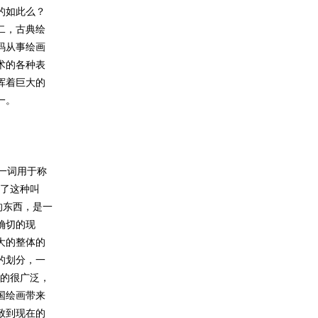
的如此么？
二，古典绘
码从事绘画
术的各种表
挥着巨大的
一。
一词用于称
惯了这种叫
的东西，是一
确切的现
大的整体的
的划分，一
含的很广泛，
国绘画带来
致到现在的