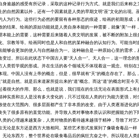
自身逾越的感受有所记录，采取的这种记录行为方式。就是我们后来称之为
上的自然因素以外，还有一个因素就是人类的早期文明“巫”文化的出现。
的人为行为。这些行为必然的要留有各种形态的痕迹，绘画的初期形成，
致的结果。绘画的原始功能就是人类自身本能的一种需要，就像“美”一样
理本能上的需要，这种需要后来随着人类文明的发展，被不断的附加上很
化、宗教等等。绘画同时也是人和自然的某种融合的认知行为。可能当时
法能够会更加的使人与自然融合为一。这种融合是一种原始心里的需求，
改变过。所以在此状态下中国古人要“天人合一”。天人合一，这一理念的
方人类哲学观的形成。并在生活的各个领域无不体现着这一观念。特别在
体现。中国人没有上帝的概念，但是，很早就有“天”的概念存在了。那么
“天”就是自然。就是后来道家所提出来的“道”概念。而这“道”的概念时至今
起着很大的作用。那么，也就是说，我们现在的生活无论在表面形式上有
精神实质和古人是没有多大变化的，只不过现在人类的行为能力更强，对
致使在大范围内、很多层面都产生了非本质的改变。由于人类逐渐进化的
丧失了很多原有的直觉功能。并导致人类对事物本质认识和把握能力的下
人类的心理越来越复杂，人类对物质的看待越来越强于精神，导致了对艺
在无论是东方还是西方大致相同。某些艺术形式发展到了像吸食毒品一样
。无论东西方，整个世界处在吸食毒品后的疯狂亢奋之中。所以现在人类