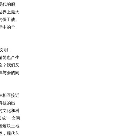
现代的服
世界上最大
的保卫战。
异中的个
文明，
精髓也产生
么？我们又
供与会的同
在相互接近
科技的出
的文化和科
形成”一文阐
国这块土地
述，现代艺