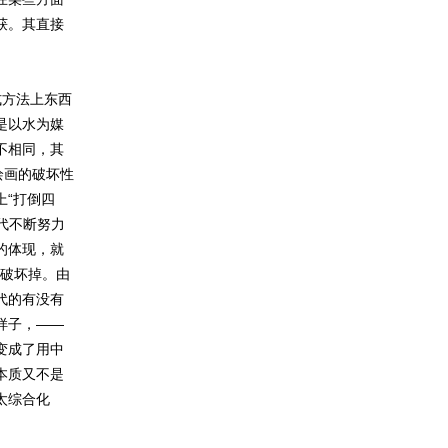
获。其直接
方法上东西
是以水为媒
不相同，其
绘画的破坏性
“打倒四
代不断努力
的体现，就
系破坏掉。由
代的有没有
样子，——
变成了用中
本质又不是
太综合化