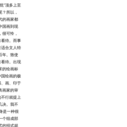
统”顶多上至
呢？所以，
代的画家都
中国画到现
，很可怜，
来看待。而事
套适合文人特
百年。致使
来看待。出现
宋的绘画标
中国绘画的极
书、画、印于
表画家的审
的不行就提上
几决。我不
本身是一种很
一个组成部
式的招式就