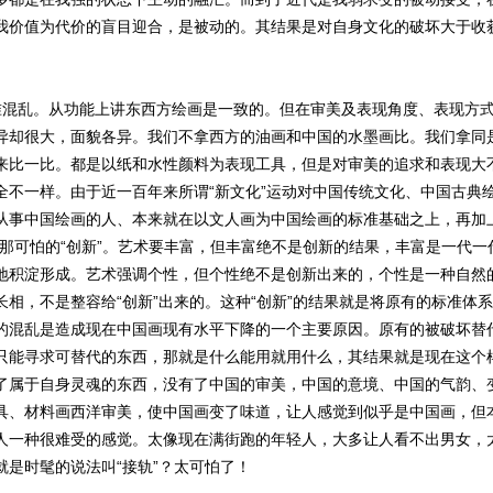
我价值为代价的盲目迎合，是被动的。其结果是对自身文化的破坏大于收
乱。从功能上讲东西方绘画是一致的。但在审美及表现角度、表现方式
异却很大，面貌各异。我们不拿西方的油画和中国的水墨画比。我们拿同
来比一比。都是以纸和水性颜料为表现工具，但是对审美的追求和表现大
全不一样。由于近一百年来所谓“新文化”运动对中国传统文化、中国古典
从事中国绘画的人、本来就在以文人画为中国绘画的标准基础之上，再加上
搞那可怕的“创新”。艺术要丰富，但丰富绝不是创新的结果，丰富是一代一
地积淀形成。艺术强调个性，但个性绝不是创新出来的，个性是一种自然
长相，不是整容给“创新”出来的。这种“创新”的结果就是将原有的标准体
的混乱是造成现在中国画现有水平下降的一个主要原因。原有的被破坏替
只能寻求可替代的东西，那就是什么能用就用什么，其结果就是现在这个
了属于自身灵魂的东西，没有了中国的审美，中国的意境、中国的气韵、
具、材料画西洋审美，使中国画变了味道，让人感觉到似乎是中国画，但
人一种很难受的感觉。太像现在满街跑的年轻人，大多让人看不出男女，
就是时髦的说法叫“接轨”？太可怕了！