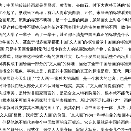
为：中国的传统绘画就是吴昌硕、黄宾虹、齐白石。时下大家整天谈的“传
了不起了。纵观当下画坛，有几人将审美向唐、五代、宋绘画的标准看齐
绘画形态、流派的界定不明确，是一个主要的问题，虽然画史上对各个时
但是这种归类并不呢够准确的传达不同表现方式的审美角度的不同，致使
画的人学了一辈子，画了一辈子，甚至都不清楚中国画真正的标准是什么
分学画的人，甚至于很多画家都把中国“文人画”的标准当做中国画的标准
人画”只是中国画发展到元代以后少数文人的笔墨游戏的产物，它形成了一
现模式，到后来这种模式不断的发展壮大，以至于发展到统治整个画坛几
误将构成中国绘画一部分的“文人画”的标准，当做了全部中国绘画的标准
偏概全的现象。事实上是，真正的中国绘画的真正的标准是唐、五代、两
画发展到今天出现了“文人画”一家独大的局面，是一个极大的悲哀，也是
只可惜我们绝大部分人并不认可这一现实。其实，“文人画”所提倡的诗、
构成审美，是针对非画家而言的，是适合文人特有阶层的。根本就不能代
们根本就不可能具有画家那丰富的表现能力。所以“画不足以题补之”，画
上印就可以支撑其不丰满的画面了。美其名曰：诗书画印于一体，几决，
“文人画”相反，我肯定“文人画”的价值。“文人画”作为一种半抽象的绘画
。但是他绝不能代表整个中国绘画的真正标准。它充其量就是中国绘画的
人画的符号化，程式化。致使人人学齐璜，家家大写意。学会会几个符号