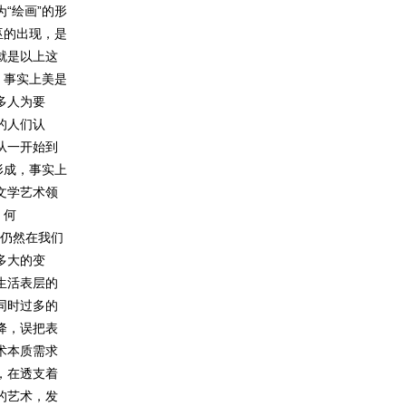
“绘画”的形
巫的出现，是
就是以上这
，事实上美是
多人为要
的人们认
从一开始到
形成，事实上
文学艺术领
，何
天仍然在我们
多大的变
生活表层的
同时过多的
降，误把表
术本质需求
，在透支着
的艺术，发