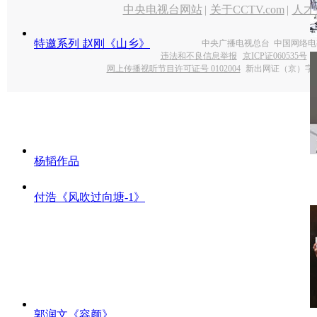
中央电视台网站
|
关于CCTV.com
|
人才
特邀系列 赵刚《山乡》
中央广播电视总台 中国网络电
违法和不良信息举报
京ICP证060535号
网上传播视听节目许可证号 0102004
新出网证（京）字0
杨韬作品
付浩《风吹过向塘-1》
郭润文《容颜》