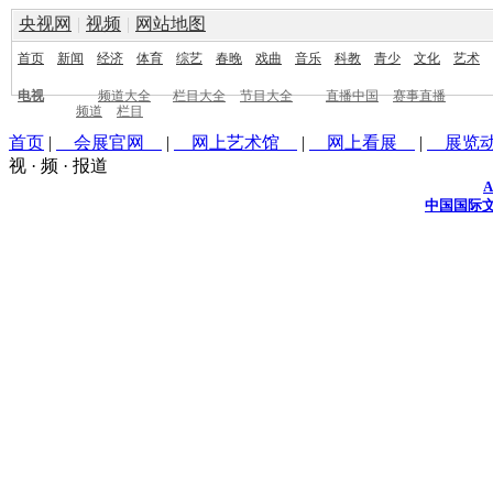
央视网
|
视频
|
网站地图
首页
新闻
经济
体育
综艺
春晚
戏曲
音乐
科教
青少
文化
艺术
电视
频道大全
栏目大全
节目大全
直播中国
赛事直播
频道
栏目
首页
|
会展官网
|
网上艺术馆
|
网上看展
|
展览
视 · 频 · 报道
A
中国国际