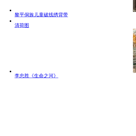
黎平侗族儿童破线绣背带
清荷图
李忠胜《生命之河》