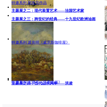
特邀系列 郭玫宗作品
主题展之二：现代装置艺术——法国艺术家
主题展之三：跨世纪的经典——十九世纪欧洲油画
特邀系列 裘兆明《威尼斯咖啡屋》
特邀系列 王继平《清香溢远》
主题展之四：当代山水风华——洪凌