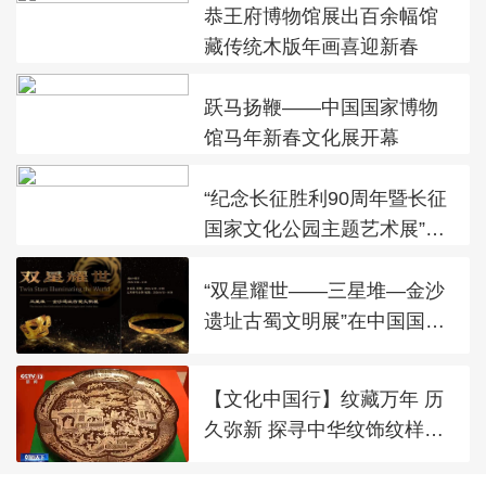
恭王府博物馆展出百余幅馆
藏传统木版年画喜迎新春
跃马扬鞭——中国国家博物
馆马年新春文化展开幕
“纪念长征胜利90周年暨长征
国家文化公园主题艺术展”在
太庙艺术馆开幕
“双星耀世——三星堆—金沙
遗址古蜀文明展”在中国国家
博物馆展出
【文化中国行】纹藏万年 历
久弥新 探寻中华纹饰纹样之
美