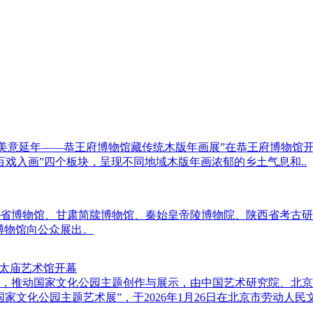
 美意延年——恭王府博物馆藏传统木版年画展”在恭王府博物馆
“百戏入画”四个板块，呈现不同地域木版年画浓郁的乡土气息和..
省博物馆、甘肃简牍博物馆、秦始皇帝陵博物院、陕西省考古研
家博物馆向公众展出。
在太庙艺术馆开幕
神，推动国家文化公园主题创作与展示，由中国艺术研究院、北
文化公园主题艺术展”，于2026年1月26日在北京市劳动人民文.