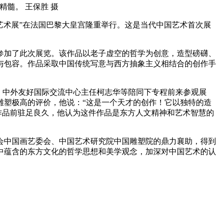
髓。 王保胜 摄
塑艺术展”在法国巴黎大皇宫隆重举行。这是当代中国艺术首次展
参加了此次展览。该作品以老子虚空的哲学为创意，造型磅礴、
与包容。作品采取中国传统写意与西方抽象主义相结合的创作手
长吴为山，中外友好国际交流中心主任柯志华等陪同下专程前来参观展
雕塑极高的评价，他说：“这是一个天才的创作！它以独特的造
作品前驻足良久，他认为这件作品是东方人文精神和艺术智慧的
会中国画艺委会、中国艺术研究院中国雕塑院的鼎力襄助，得到
中蕴含的东方文化的哲学思想和美学观念，加深对中国艺术的认