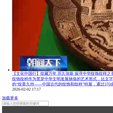
【文化中国行】纹藏万年 历久弥新 探寻中华纹饰纹样之
纹饰纹样作为贯穿中华文明发展脉络的艺术形式，比文字
的“纹章九州——中国古代的纹饰和纹样”特展，通过37
2026-02-02 17:17
加载更多