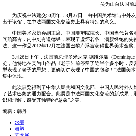
吴为山向法国前
为庆祝中法建交50周年，3月27日，由中国美术馆与中
出于该馆，在中法两国文化交流史上具有特别的意义。
中国美术家协会副主席、中国雕塑院院长、中国当代著名
气韵高古，内中刻有道德经，表现了虚怀若谷，满腹经纶的先
法。这一作品2012年12月在法国巴黎卢浮宫获得世界美术金奖
3月26日下午，法国前总理多米尼克·德维尔潘（Dominiq
览，他特地在吴为山作品《老子》前停留了近半个多小时，反
型表现了老子的思想，更确切讲表现了中国的包容！”法国美
集中体现。
此次展览得到了中华人民共和国文化部、中国人民对外友
了艺术巴黎的通力配合。此展是中法两国文化交流的新成果，
识和理解，感受其独特的“意象”之美。
编辑：韩丹
水墨
雕塑
艺术展