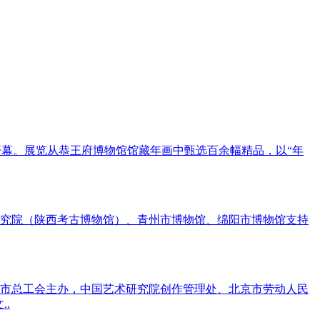
开幕。展览从恭王府博物馆馆藏年画中甄选百余幅精品，以“年
究院（陕西考古博物馆）、青州市博物馆、绵阳市博物馆支持
京市总工会主办，中国艺术研究院创作管理处、北京市劳动人民
.