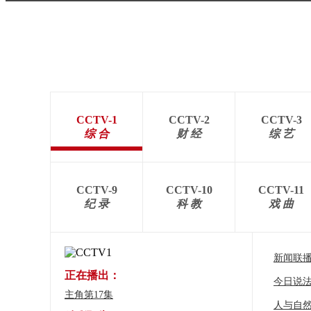
CCTV-1
CCTV-2
CCTV-3
综 合
财 经
综 艺
CCTV-9
CCTV-10
CCTV-11
纪 录
科 教
戏 曲
新闻联
正在播出：
今日说
主角第17集
人与自