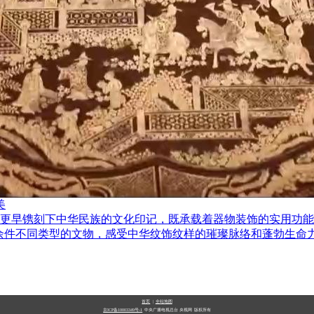
美
更早镌刻下中华民族的文化印记，既承载着器物装饰的实用功能
0余件不同类型的文物，感受中华纹饰纹样的璀璨脉络和蓬勃生命
首页
|
全站地图
京ICP备10003349号-1
中央广播电视总台
央视网
版权所有