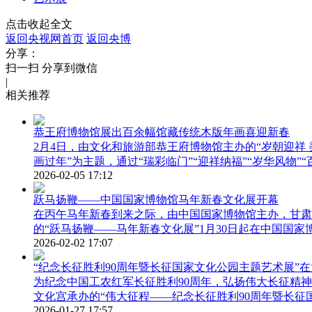
点击收起全文
返回央视网首页
返回央博
分享：
扫一扫 分享到微信
|
相关推荐
恭王府博物馆展出百余幅馆藏传统木版年画喜迎新春
2月4日，由文化和旅游部恭王府博物馆主办的“岁朝迎祥
画过年”为主题，通过“瑞彩临门”“迎祥纳福”“岁华风物”
2026-02-05 17:12
跃马扬鞭——中国国家博物馆马年新春文化展开幕
在丙午马年新春到来之际，由中国国家博物馆主办，甘肃
的“跃马扬鞭——马年新春文化展”1月30日起在中国国
2026-02-02 17:07
“纪念长征胜利90周年暨长征国家文化公园主题艺术展”
为纪念中国工农红军长征胜利90周年，弘扬伟大长征精
文化宫承办的“伟大征程——纪念长征胜利90周年暨长征国家
2026-01-27 17:57