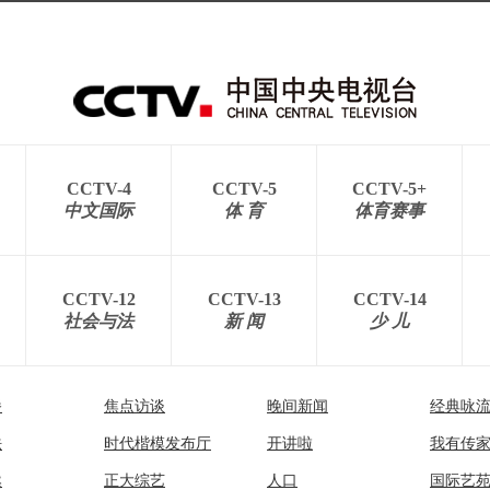
CCTV-4
CCTV-5
CCTV-5+
中文国际
体 育
体育赛事
CCTV-12
CCTV-13
CCTV-14
社会与法
新 闻
少 儿
播
焦点访谈
晚间新闻
经典咏
法
时代楷模发布厅
开讲啦
我有传
然
正大综艺
人口
国际艺