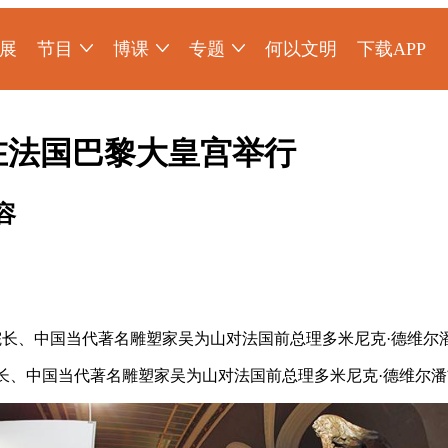
展
节目
博课
专题
何以文明
下载APP
少年博物说
爱上博物馆
探索发现
物现文明
考古公开课
如果国宝会说话
2025央博新春云庙会
国宝发现
国家宝藏
非遗里的中国
国宝讲坛
何以文明大展
在法国巴黎大皇宫举行
容
、中国当代著名雕塑家吴为山对法国前总理多米尼克·德维尔潘