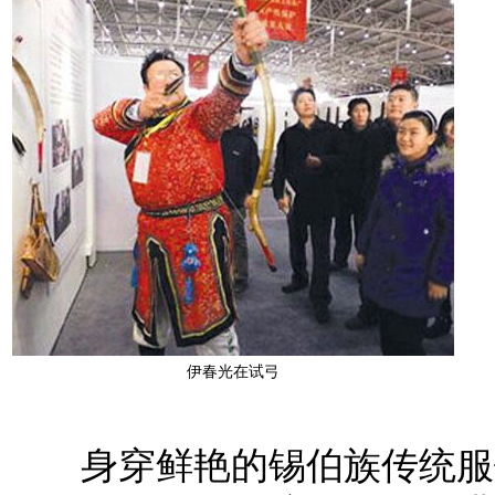
伊春光在试弓
身穿鲜艳的锡伯族传统服饰