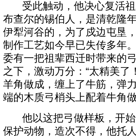
受此触动，他决心复活祖辈
布查尔的锡伯人，是清乾隆
伊犁河谷的，为了戍边屯垦
制作工艺如今早已失传多年。
委有一把祖辈西迁时带来的弓
之下，激动万分：“太精美了
羊角做成，缠上了牛筋，弹
端的木质弓梢头上配着牛角做的
他以这把弓做样板，开始潜
保护动物，造次不得，他托