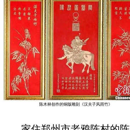
陈木林创作的铜版雕刻《汉夫子风雨竹》
家住郑州市老鸦陈村的陈木