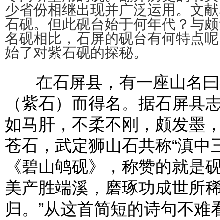
少省份相继出现并广泛运用。文献
石砚。但此砚台始于何年代？与颇
名砚相比，石屏的砚台有何特点呢
始了对紫石砚的探秘。
在石屏县，有一座山名曰砚
（紫石）而得名。据石屏县
如马肝，不柔不刚，颇发墨
苍石，武定狮山石共称“滇中
《碧山鸲砚》，称赞的就是砚
美产胜端溪，磨琢功成世所
归。”从这首简短的诗句不难