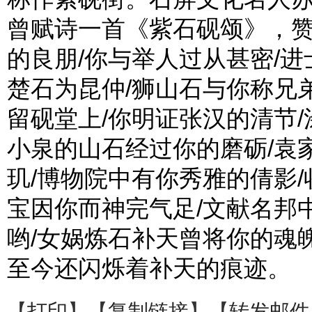
曾赋诗一首《紫石砚颂》，
的良朋/你与举人过从甚密/进
楚石为昆仲/狮山石与你称兄弟
留砚堂上/你明证张汉的清节/
小泉的山石经过你的磨砺/袁
玑/博物院中有你秀雅的倩影
宝因你而神完气足/文献名邦
哟/女娲炼石补天曾将你的魂魄
至今还闪烁着补天的痕迹。
【
打印
】【
复制链接
】【
转发邮件