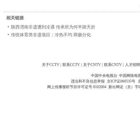
相关链接
陕西渭南非遗遭到冷遇 传承班为何半路夭折
传统体育类非遗项目：冷热不均 两极分化
关于CCTV
|
联系CCTV
|
关于CNTV
|
联系CNTV
|
人才招聘
中国中央电视台 中国网络电
违法和不良信息举报
京ICP证060535号
网上传播视听节目许可证号 0102004
新出网证（京）字0