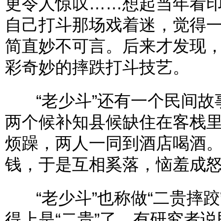
更令人惊叹……想起当年看
自己打斗那场戏着迷，觉得
简直妙不可言。后来才发现
彩奇妙的摔跌打斗技艺。
“老少斗”还有一个民间故
两个候补知县候缺住在客栈
烦躁，两人一同到酒店喝酒
钱，于是互相奚落，恼羞成
“老少斗”也称做“二贵摔跤
得上是“二贵”了。有研究者说