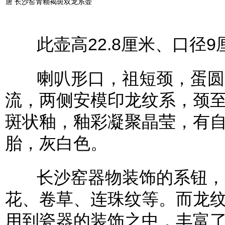
唐 长沙窑青釉褐斑双龙系壶
此壶高22.8厘米、口径9
喇叭形口，祖短颈，蛋圆
流，两侧安模印龙纹系，颈
斑状釉，釉彩凝聚晶莹，有
胎，灰白色。
长沙窑器物装饰的系钮，
花、卷草、连珠纹等。而龙
用到瓷器的装饰之中，丰富