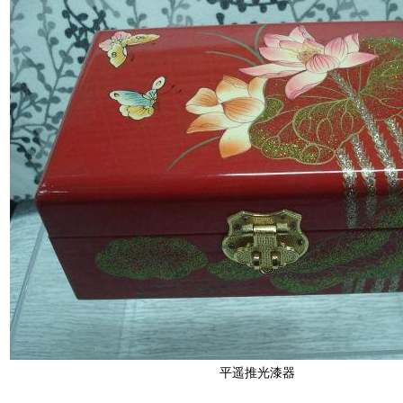
平遥推光漆器