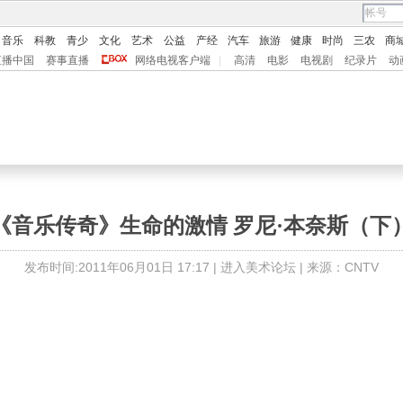
音乐
科教
青少
文化
艺术
公益
产经
汽车
旅游
健康
时尚
三农
商
直播中国
赛事直播
网络电视客户端
|
高清
电影
电视剧
纪录片
动
《音乐传奇》生命的激情 罗尼·本奈斯（下
发布时间:2011年06月01日 17:17 |
进入美术论坛
| 来源：CNTV