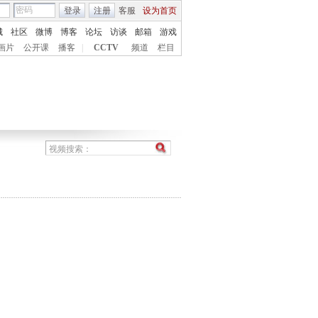
登录
注册
客服
设为首页
城
社区
微博
博客
论坛
访谈
邮箱
游戏
画片
公开课
播客
|
CCTV
频道
栏目
）