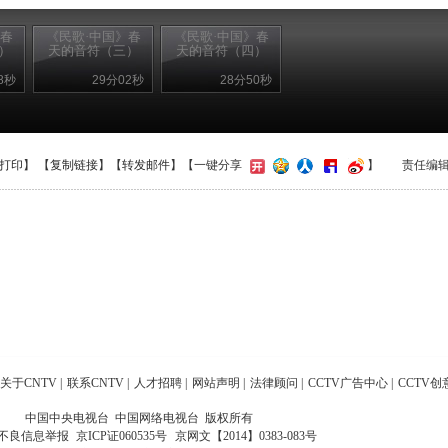
》春
《民歌·中国》春
《民歌·中国》春
）
天的音符（三）
天的音符（四）
8秒
29分02秒
28分50秒
打印
】 【
复制链接
】【
转发邮件
】【一键分享
】
责任编
关于CNTV
|
联系CNTV
|
人才招聘
|
网站声明
|
法律顾问
|
CCTV广告中心
|
CCTV创
中国中央电视台 中国网络电视台 版权所有
不良信息举报
京ICP证060535号
京网文【2014】0383-083号