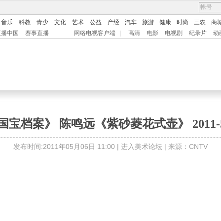
音乐
科教
青少
文化
艺术
公益
产经
汽车
旅游
健康
时尚
三农
商
直播中国
赛事直播
网络电视客户端
|
高清
电影
电视剧
纪录片
动
国宝档案》 陈鸣远《紫砂菱花式壶》 2011-5
发布时间:2011年05月06日 11:00 |
进入美术论坛
| 来源：CNTV