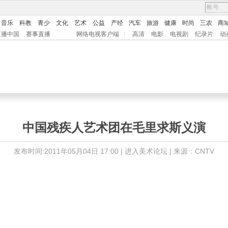
音乐
科教
青少
文化
艺术
公益
产经
汽车
旅游
健康
时尚
三农
商
直播中国
赛事直播
网络电视客户端
|
高清
电影
电视剧
纪录片
动
中国残疾人艺术团在毛里求斯义演
发布时间:2011年05月04日 17:00 |
进入美术论坛
| 来源：CNTV