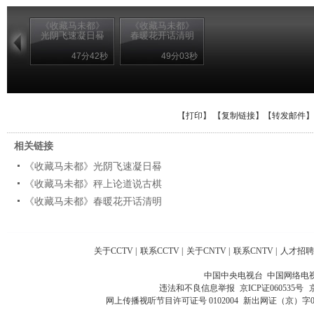
《收藏马未都》
《收藏马未都》
光阴飞速凝日晷
春暖花开话清明
47分42秒
49分03秒
【
打印
】 【
复制链接
】【
转发邮件
】
相关链接
《收藏马未都》光阴飞速凝日晷
《收藏马未都》秤上论道说古棋
《收藏马未都》春暖花开话清明
关于CCTV
|
联系CCTV
|
关于CNTV
|
联系CNTV
|
人才招聘
中国中央电视台 中国网络电
违法和不良信息举报
京ICP证060535号
网上传播视听节目许可证号 0102004
新出网证（京）字0