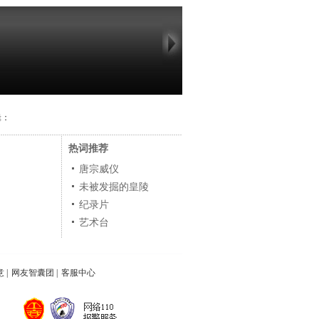
辑：
热词推荐
唐宗威仪
未被发掘的皇陵
纪录片
艺术台
意
|
网友智囊团
|
客服中心