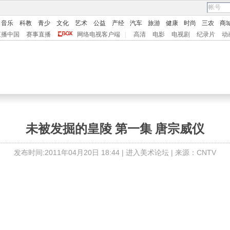
音乐
科教
青少
文化
艺术
公益
产经
汽车
旅游
健康
时尚
三农
商
直播中国
赛事直播
网络电视客户端
|
高清
电影
电视剧
纪录片
动
未被发掘的皇陵 第一集 唐宗威仪
发布时间:2011年04月20日 18:44 |
进入美术论坛
| 来源：CNTV