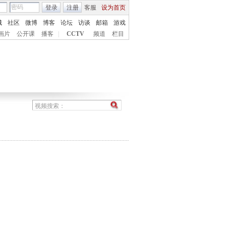
登录
注册
客服
设为首页
城
社区
微博
博客
论坛
访谈
邮箱
游戏
画片
公开课
播客
|
CCTV
频道
栏目