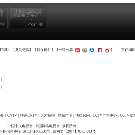
陵
未被发掘的皇陵
碑下
第四集 无字碑下
（下）
3秒
25分53秒
打印
】 【
复制链接
】【
转发邮件
】【一键分享
】
责任编
上）
下）
关于CNTV
|
联系CNTV
|
人才招聘
|
网站声明
|
法律顾问
|
CCTV广告中心
|
CCTV创
中国中央电视台 中国网络电视台 版权所有
不良信息举报
京ICP证060535号
京网文【2014】0383-083号